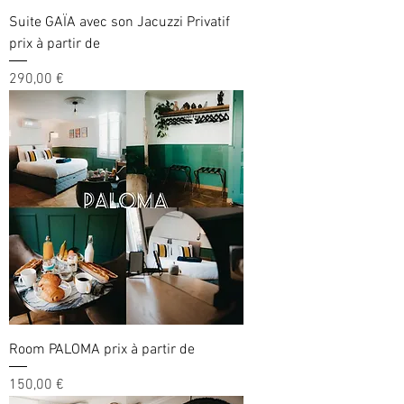
Suite GAÏA avec son Jacuzzi Privatif
prix à partir de
Prix
290,00 €
Room PALOMA prix à partir de
Prix
150,00 €