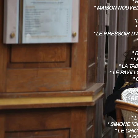
* 
* MAISON NOUVEL
*
*
* LE PRESSOIR D
* 
* 
* LA TA
* LE PAVI
*
* T
* R
*
* 
* SIMONE "C
* LE CHI
* O