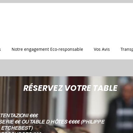
s
Notre engagement Eco-responsable
Vos Avis
Trans
RÉSERVEZ VOTRE TABLE
 TENTAZIONI €€€
ERIE €€ OU TABLE D HÔTES €€€€ (PHILIPPE
ETCHEBEST)