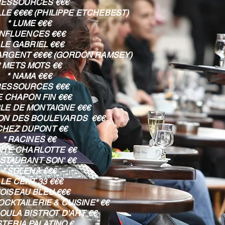
RESSOURCES €€€
LE €€€€ (PHILIPPE ETCHEBEST)
* LUME €€€
INFLUENCES €€€
 LE GABRIEL €€€
'ARGENT €€€€ (GORDON RAMSEY)
* METS MOTS €€
* NAMA €€€
RESSOURCES €€€
LE CHAPON FIN €€€
BLE DE MONTAIGNE €€€
LLON DES BOULEVARDS €€€
 CHEZ DUPONT €€
* RACINES €€
ANTE CHARLOTTE €€
ESTAURANT SON' €€
* SOLENA €€€
 LE CENT 33 €€€
L'OISEAU BLEU €€€
OCKTAILERIE & CUISINE" €€
COULA BISTROT D'ART €€
STERIA PALATINO €