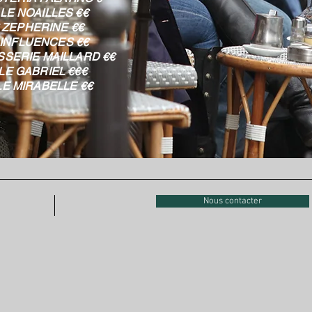
 LE NOAILLES €€
* ZEPHERINE €€
 INFLUENCES €€
SSERIE MAILLARD €€
 LE GABRIEL €€€
 LE MIRABELLE €€
Nous contacter